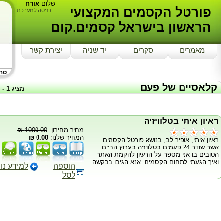
שלום
אורח
פורטל הקסמים המקצועי
כניסה למערכת
הראשון בישראל קסמים.קום
מאמרים
סקרים
יד שניה
יצירת קשר
סה"כ
קלאסיים של פעם
מציג
1
-
1
ראיון איתי בטלוויזיה
מחיר מחירון:
1000.00 ₪
המחיר שלנו:
0.00 ₪
ראיון איתי, אופיר לב, בנושא פורטל הקסמים
אשר שודר 24 פעמים בטלוויזיה בערוץ החיים
הטובים בו אני מספר על הרעיון להקמת האתר
ואיך הגעתי לתחום הקסמים. אנא הגיבו בבקשה
הוספה
למידע נו
לסל