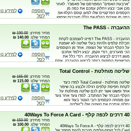
בDVD חדשים כפי שיצאו את שערי המפעל. ניתן
"ארבעת האסים" המפורסם של פאסצ'ר. לאחר
להזמין את ערכת הלימוד הזאת בגרסתה הזולה
מכן אובי יבצע ויחלוק עמכם את כמה מן
יותר במחיר נמוך משמעותית שם ההבדל היחידי
הוספה
למידע נו
הקסמים הפרקטיים שלו למען קוסם הקלוז-אפ.
הוא שהסרטים הינם יד שניה.סרט יד שניה מגיע
לסל
כמה מן אוצרות הקלוז-אפ הללו מערבות שימוש
עם אחריות מלאה לתקינותו ואיכותו לא נופלת
של קלפי בייסיקל ענקיים. DVD 1 Fechters
מכיוון שמדובר בDVD.
Aces 3 K's Obie?s Chicago Opener Plate
ההעברה - The PASS
DVD 2 Almost Mind Reading Dunbury
מחיר מחירון:
190.00 ₪
Deblusion ESP Cards Miss It The First
המחיר שלנו:
140.00 ₪
ההעברה - The PASS דמיינו לעצמכם לקחת
Time Nudist Deck Card Trick Sponge
חבילת קלפים ולהיות בעלי שליטה לא יאומנת
Rabbits Obie O?brien?s Big Bucks Flying
על הקלף הנבחר של הצופה. אחד מן הקוסמים
Eagles Mystery Card Two Card Monte The
הכי מוערכים, רנדי ווקמן, יבצע וילמד אתכם
Poker Deal Big Mike/Little Joe
הוספה
למידע נו
מגוון דרכים לביצוע ההעברה. רנדי כלל את
לסל
הוריאציות החזקות ביותר לביצוע ההעברה. אתם
תלמדו צעד-אחר-צעד מקבץ של מהלכים אשר
יעזרו לכם לצעוד לשלב הבא בקסמי-הקלפים.
שליטה מוחלטת - Total Control
מהלכי קלפים אלו הם המפרדים בין קוסם
מחיר מחירון:
165.00 ₪
הקלפים הטירון לבין קוסם הקלפים המקצועי. ה-
המחיר שלנו:
115.00 ₪
שליטה מוחלטת - Total Control למדו כיצד
DVD מכיל ביצועים רבים והסברים המועברים
לקחת חפיסת קלפים רגילה ולבצע בה שיפור
צעד אחר צעד ולאט. ניתן לרכוש DVD זה כיד
אחד ופשוט אשר יתן לכם שליטה מוחלטת על
שנייה במחיר של 70 ש"ח בלבד.
הקלף הנבחר של המתנדב. למדו צעד אחר צעד
הוספה
למידע נו
עם מומחה הקסמים רובי הונטר בעוד והוא
לסל
יחלוק איתכם את השיטה שלו ל"שליטה
מוחלטת." קל ללמידה ומטעה לחלוטין. כבונוס:
רובי ילמד אתכם את האפקט המפורסם שלו:
40 דרכים לכפה קלף - 40Ways To Force A Card
"שליטת האסים המוחלטת." ניתן לרכוש את ה-
מחיר מחירון:
150.00 ₪
DVD כיד שנייה במחיר של 60 ש"ח בלבד
המחיר שלנו:
100.00 ₪
40 דרכים לכפה קלף - 40Ways To Force A
Card לכל קוסם-קלפים חייבים להיות מספר של