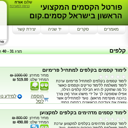
שלום
אורח
פורטל הקסמים המקצועי
כניסה למערכת
הראשון בישראל קסמים.קום
מאמרים
סקרים
יד שניה
יצירת קשר
סה"כ
קלפים
מציג
31
-
40
ת
לימוד קסמים בקלפים למתחיל פרימיום
מחיר מחירון:
1000.00 ₪
המחיר שלנו:
519.00 ₪
לימוד קסמים בקלפים למתחיל פרימיום ערכת
לימוד מושלמת ללימוד טריקים וקסמים כאשר
כל מה שתזקק לו היא חבילת קלפים רגילה,
אפילו שסופקה לך על ידי מישהו אחר (אין צורך
הוספה
למידע נו
בהכנה מוקדמת מראש). נועד למתחילים אשר
לסל
עושים את צעדיהם הראשונים בתחום קסמי
קלפים ורוצים לדעת את התורה והבסיס ולהפוך
למקצוענים בסופו של דבר. הסרטיקח אותכם
לימוד קסמים מדהימים בקלפים למקצוען
החל מהבסיס למסע מרתק בעולם הקלפים.
מחיר מחירון:
800.00 ₪
תלמד את מגוון הצעדים והמהלכים אשר עושים
המחיר שלנו:
490.00 ₪
לימוד קסמים מדהימים בקלפים למקצוען ערכת
קוסמים בכדי להדהים את הצופים. הלימוד כולל
לימוד מושלמת ללימוד טריקים וקסמים. נועד