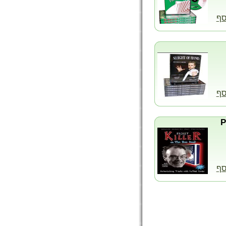
סף
סף
סף