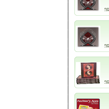
סף
סף
סף