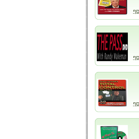
סף
סף
סף