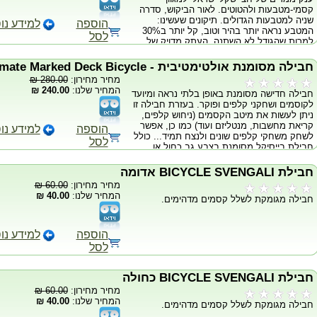
קסמי-מטבעות ולהטוטים. לאור הביקוש, סדרה
פעור הפה בוהה בתדהמה במטבע הנגוס...
שניה למטבעות הגדולים. תיקונים שעשינו:
לפתע הקוסם יורק מפיו את שאריות המטבע
הוספה
למידע נו
המטבע נראה יותר בהיר וטוב, קל יותר ב30%
והמטבע מתגלה כחזר לשלמותו. לאחר האפקט
לסל
למרות שהגודל לא השתנה. העתק מדויק של
המטבע ניתן לבדיקה. לא יאומן! מגיע עם
מטבע חצי-שקל בקנה מידה הגדול פי 10
הנחיות ביצוע (די פשוטות) ועם המטבע הישראלי
ממטבע רגיל. כל התבליטים החריטות והסימנים
המיוחד.
חבילה מסומנת אולטימטיבית - Ultimate Marked Deck Bicycle
כלולים במטבע זה כמו במקור. המטבע עשוי
מחיר מחירון:
280.00 ₪
מחומר הדומה לחומר ממנו עשוי המטבע
המחיר שלנו:
240.00 ₪
חבילה חדישה מסומנת באופן בלתי נראה ומיועד
המקורי, הוא שוקל כ-116 גרם וגודלו שווה ערך
לקוסמים ושחקני קלפים ופוקר. בעזרת חבילה זו
לכף-היד (כפי שניתן לראות בתמונה). המטבע
ניתן לעשות את מיטב הקסמים (ניחוש קלפים,
קשיח ועמיד לאורך שנים. אפשרויות אין סופיות
קריאת מחשבות, מנטליזם ועוד) כמו כן, אפשר
של קסמים ולהטוטים, בניהם: ארנק למטבע.
הוספה
למידע נו
לשחק משחקי קלפים שונים ולנצח תמיד... כולל
מטבע חצי ש"ח קטן למטבע חצי ש"ח גדול.
לסל
חבילת בייסיקל מסומנת בצבע גב כחול או
הופעת המטבע מתוך ארנק קטן. הגדלת המטבע
אדום.
ע"י זכוכית מגדלת. (התכסיס שהתפרסם בזכות
גרגורי ווילסון) ועוד הרבה יותר....מהיום, חצי
חבילת BICYCLE SVENGALI אדומה
שקל זה כבר לא כסף קטן
מחיר מחירון:
60.00 ₪
המחיר שלנו:
40.00 ₪
חבילה מגומקת לשלל קסמים מדהימים.
הוספה
למידע נו
לסל
חבילת BICYCLE SVENGALI כחולה
מחיר מחירון:
60.00 ₪
המחיר שלנו:
40.00 ₪
חבילה מגומקת לשלל קסמים מדהימים.