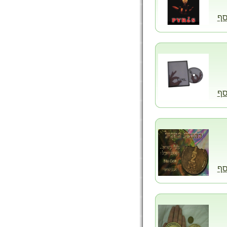
סף
סף
סף