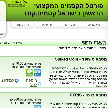
שלום
אורח
פורטל הקסמים המקצועי
כניסה למערכת
הראשון בישראל קסמים.קום
מאמרים
סקרים
יד שניה
יצירת קשר
סה"כ
מציג
161
-
170
ת
עבור: "
מוצרים עם סרטוני לימוד
"
מטבע משופד - Spiked Coin
מחיר מחירון:
70.00 ₪
המחיר שלנו:
20.00 ₪
מטבע משופד - Spiked Coin אתם לוקחים
מטבע ושמים אותו בקופסא עגולה מכסים אותה
ותוקעים לתוכה 8 שיפודים!! אתם מסירים את
המכסה (אפשר לתת למתנדב לעשות את זה)
הוספה
למידע נו
ואתם רואים שהמטבע אפילו לא שרוט!! הכל ניתן
לסל
לבדיקה!
מטבע בוער - PYRIS
מחיר מחירון:
360.00 ₪
המחיר שלנו:
310.00 ₪
מטבע בוער - PYRIS קחו מטבע הציתו אותו
באש והמטבע ימשיך לבעור!! הציתו את היד