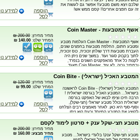
שלכם ויצא משם מטבע!! אפשר גם לעשות את
זה עם חפצים אחרים!! קסם ממש אש!
הוספה
למידע נו
לסל
אשף המטבעות - Coin Master
מחיר מחירון:
200.00 ₪
המחיר שלנו:
140.00 ₪
אשף המטבעות - Coin Master העלמות מטבע
ומטבע חתום, החלפת מטבעות בחפצים שונים,
העברת מטבעות דרך שולחן זכוכית, כוס זכוכית,
לתוך בקבוק סגור ועוד. במשך שנים ניתן היה
הוספה
למידע נו
לקנות כל אחד מהאפקטים השונים בנפרד,
לסל
ובמחיר גבוה. לא עוד. Coin Master מאגד
בתוכו יותר מעשרים אפקטים מהטובים שבקסמי
המטבעות בעולם הניתנים לביצוע בשרוול קצר
המטבע האכיל (ישראלי) - Coin Bite
או ארוך, במופע קלוז-אפ או ברחוב. המאסטר
מחיר מחירון:
120.00 ₪
כבר כאן. עכשיו בהרצה מוגבלת בגרסה עברית.
המחיר שלנו:
99.00 ₪
המטבע האכיל (ישראלי) - Coin Bite לראשונה
ה-DVD מגיע עם כל האביזרים והציוד הנדרש
בישראל... המטבע האכיל בגרסה ישראלית !
לביצוע הטריקים השונים. מגיע עם סרט DVD
הרבה חיכו וציפו לבואו של האפקט בגרסה
בעברית וגימיק
ישראלית הכולל מטבע ישראלי (חצי-שקל),
הוספה
למידע נו
וסוף-סוף היא כאן. לאחר מאמצים רבים הצלחנו
לסל
להשיג את המטבע המיוחד וכעת הוא ניתן
לרכישה בלעדית באתר. האפקט ששיגע אלפי
אנשים ברחבי העולם ואפילו בוצע ע"י דויד בליין
מטבע חצי-שקל ענק + סרטון לימוד לקסם
מגיע ישירות אליכם במחיר שקשה לסרב לו.
מחיר מחירון:
200.00 ₪
מהלך האפקט: הקוסם משאיל מן המתנדב
מחיר מבצע: 160.00 ₪
מטבע חצי-שקל ענק! בלעדי בישראל... מטבע
מטבע. הקוסם מחזיק במטבע בידו... מעלים
ענק ממדים של חצי שקל ישראלי למגוון
אותו... מחזיר אותו... ואוכל אותו !! בעוד הקהל