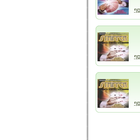
סף
סף
סף