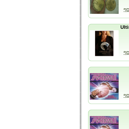
סף
סף
סף