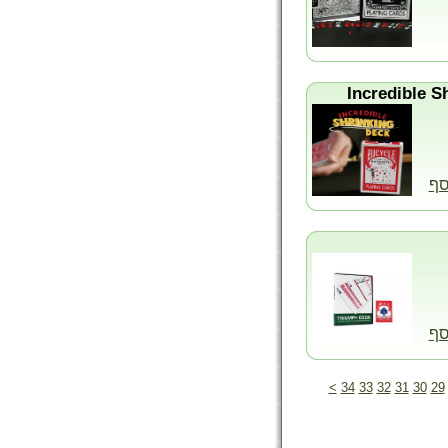
סף
סף
>
34
33
32
31
30
29