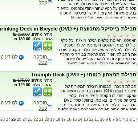
לסל
הגב והקלפים! פיפסים אדומים ולבנים. גב
קלפים לבן על רקע שחור ייחודי ומהפנט, בהיפוך
צבעים מיוחד! חוזק ואיכות של בייסיקל וחספוס
מיוחד למניעת זיעה. עוצב על ידי Magic
Makers והודפס בחברת ההדפסה הרשמית של
בייסיקל - ארה"ב. כרטיסי גאף מיוחדים!
חבילת בייסיקל מתכווצת (+ Incredible Shrinking Deck in Bicycle (DVD
הכוללים קלף ריק, קלף גב כפול, וכרטיס ג'וקר
מחיר מחירון:
250.00 ₪
מיוחד. חבילת קלפים מיוחדת לאספנים
המחיר שלנו:
180.00 ₪
האפקט: חפיסת קלפים רגילה מוצגת. כל קלף
ולקוסמים שרוצים להרשים את הקהל!
יכול להיבחר. הקוסם הופך את הקלף ומכניס
לחבילה לא לפני שהציג את כולה. הקוסם פורס
את החבילה הפוך וניתן לראות בבירור כי הקלף
הוספה
למידע נו
הנבחר קטן יחסית לשאר הקלפים ולחפיסה.
לסל
הקוסם שולף את הכרטיס והוא חוזר להיות
בגודלו המקורי! הקוסם הופך את החבילה ופורס
אותה שוב על פני השולחן, והפלא ופלא כל
חבילת הניצחון בטוח! (+ Triumph Deck (DVD
הקלפים התכווצו והפכו להיות בגודלו של הקלף
מחיר מחירון:
175.00 ₪
שנבחר! הקלף היחיד שנבחר נשאר בגודל
המחיר שלנו:
129.00 ₪
חבילת הניצחון הבטוח! היצירה המקורית של
הקלפים המקוריים! הקוסם הופך שוב את
תיאודור משנת 1914 חוזרת בגרסה חדשה! זהו
החבילה והקלפים חוזרים לגודלם הרגיל. הקוסם
אפקט ייחודי בו הקוסם תמיד מנצח. קלפי
הופך ומראה שכל הקלפים והחבילה רגילים
בייסיקל מקוריים, באיכות ובחוזק! כולל DVD
לחלוטין! עכשיו אפשר לכווץ את כל הקלפים
הוספה
למידע נו
הדרכה בו תלמד את הביצועים. המתנדב בוחר
בחבילת בייסיקל רגילה. החבילה הודפסה
לסל
קלף אחד מתוך חפיסה מעורבבת בעלת קלפים
במהדורה מיוחדת וכוללת כרטיסי בונוס מיוחדים!
הפוכים אחד מהשני, באורך פלא הקלף הופך
כולל DVD המלמד צעד אחר צעד את רוטינת
להיות היחיד שהפוך בחבילה משאר הקלפים!
הקסם המיוחדת.
28
27
26
25
24
23
22
21
20
19
18
17
16
15
14
13
12
11
10
9
8
7
6
5
4
3
2
1
ללא עזרת הקוסם וללא ערבוב של החפיסה!
ממש בדרך קסם!