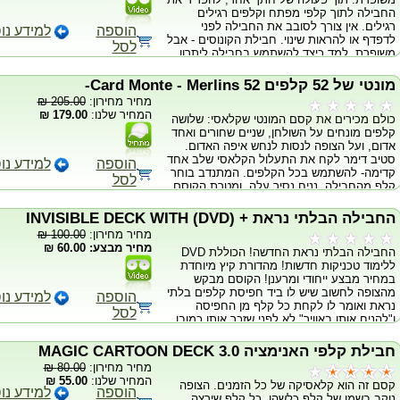
החבילה לתוך קלפי מפתח וקלפים רגילים
רגילים. אין צורך לסובב את החבילה לפני
הוספה
למידע נו
לדפדף או להראות שינוי. חבילת הקונוסים - אבל
לסל
משופרת. למד כיצד להשתמש בחבילה ליתרון
המקסימלי שלך - אפילו שיש לצופה את היכולת
להחליף קלף בעוד החבילה היא בידי מישהו
מונטי של 52 קלפים 52 Card Monte - Merlins-
אחר! מכילה 2 חפיסות קלפי בייסיקל מיוחדים ו-
מחיר מחירון:
205.00 ₪
DVD באורך מלא!
המחיר שלנו:
179.00 ₪
כולם מכירים את קסם המונטי שקלאסי: שלושה
קלפים מונחים על השולחן, שניים שחורים ואחד
אדום, ועל הצופה לנסות לנחש איפה האדום.
סטיב דימר לקח את התעלול הקלאסי שלב אחד
הוספה
למידע נו
קדימה- להשתמש בכל הקלפים. המתנדב בוחר
לסל
קלף מהחבילה, נניח נסיך עלה, ומטרת הקוסם
היא למצוא אותו, כרגיל. לא משנה לאן מוכנס
הקלף כל פעם הקוסם מוצא אותו! ברגע
החבילה הבלתי נראת + (INVISIBLE DECK WITH (DVD
שהמתנדב כבר לא מסוגל להאמין למה שהוא
מחיר מחירון:
100.00 ₪
רואה הקוסם מתוודה לפניו שהוא רימה, ושבעצם
מחיר מבצע: 60.00 ₪
החבילה הבלתי נראת החדשה! הכוללת DVD
כל הקלפים הם אותו הקלף. הוא פורש את
ללימוד טכניקות חדשות! מהדורת קיץ מיוחדת
הקלפים על השולחן וכולם 5 יהלום חוץ מהקלף
במחיר מבצע ייחודי ומרענן! הקוסם מבקש
הנבחר! קסם מדהים וקל לביצוע.
מהצופה לחשוב שיש לו ביד חפיסת קלפים בלתי
הוספה
למידע נו
נראת ואומר לו לקחת כל קלף מן החפיסה
לסל
ו"להניח אותו באוויר" לא לפני שזכר אותו כמובן.
לאחר מכן הקוסם מבקש מן הצופה להפוך את
הקלף ולהכניס אותו איפשהו בחפיסה אשר
חבילת קלפי האנימציה 3.0 MAGIC CARTOON DECK
"נמצאת בידו". לאחר שעשה זאת, הקוסם מצהיר
מחיר מחירון:
80.00 ₪
כי אתמול בלילה הוא קם ללא מודע והפך קלף
המחיר שלנו:
55.00 ₪
קסם זה הוא קלאסיקה של כל הזמנים. הצופה
אחד בחפיסה, כך שאפילו הקוסם לא יודע מהו
הוספה
למידע נו
נוקב בשמו של קלף כלשהו, כל קלף שירצה.
הקלף. הקוסם מוציא את חפיסת הקלפים