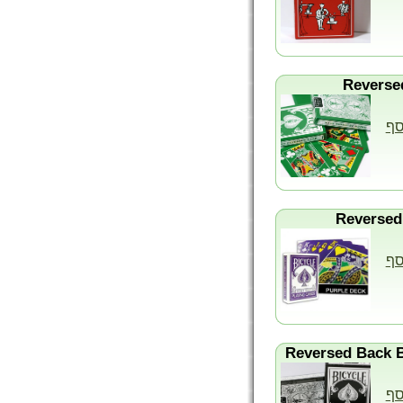
סף
סף
סף