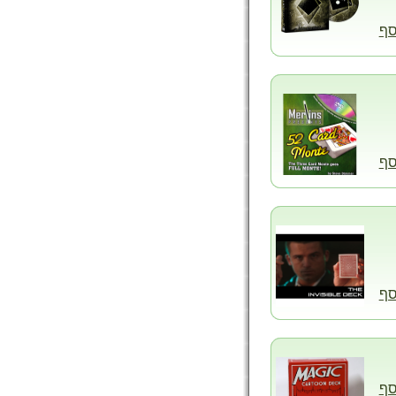
סף
סף
סף
סף