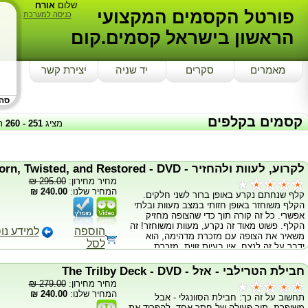
שלום
אורח
פורטל הקסמים המקצועי
כניסה למערכת
הראשון בישראל קסמים.קום
מאמרים
סקרים
יד שניה
יצירת קשר
סה"כ
קסמים בקלפים
מציג
251
-
260
ת
לקרוע, לעוות ולהחזיר - Torn, Twisted, and Restored - DVD
מחיר מחירון:
295.00 ₪
המחיר שלנו:
240.00 ₪
קלף שנחתם נקרע באופן ברור לשני חלקים.
הקלף משוחזר באופן חזותי במצב מעוות ובלתי
אפשרי. כל זה קורה תוך כדי שהצופה מחזיק
הקלף. פשוט מאוד זה נקרע, מעוות ומשוחזר! זה
הוספה
למידע נו
משאיר את הצופה עם מזכרת מדהימה, הוא
לסל
ידבר על זה לנצח. אין בעיות זווית, מזכרת
מדהימה, חזותי ברמה גבוהה כולל DVD עם
הדרכה מלאה באנגלית!!
חבילת הטרילבי - אזל - The Trilby Deck - DVD
מחיר מחירון:
279.00 ₪
המחיר שלנו:
240.00 ₪
תחשוב על זה כך: חבילת הסוונגלי - אבל
משופרת. תוך פעולה של חתך אחד, להפריד את