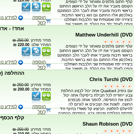
המחיר שלנו:
220.00 ₪
קלף חתום מלפנים ומאחור על ידי הצופים.
בקלפים בפרק אחד! שלושה כרכים גדולים
הקוסם מעביר את ידו על הלב הראשון החתום
בכריכה קשה וDVD אחד המלמד את
בראשי תיבות ומעביר אותו לעבר הלב הממוקם
ה"מובחרים" ביותר! אלף צילומים חדים צולמו
באלכסון אליו החתום גם הוא בראשי התיבות.
על מנת ללמוד צעד אחר צעד בספר, בכל קסם
הוספה
למידע נו
ביצירה יפה ואמנותית שני הלבבות השתלבו
כמעט! ניתן לקנות באתר כל כרך בנפרד.
לסל
והפכו לאחד יחד עם הקלף. זה משאיר את
הצופה עם מזכרת מדהימה שמקפיאה את הרגע
של בצורה מושלמת. כולל 20 קלפי גימיק
Matthew Underhill (DVD
ייחודים, בעלי גב כחול - בייסיקל מנדולינה.
מחיר מחירון:
250.00 ₪
המחיר שלנו:
220.00 ₪
קלף חתום מלפנים ומאחור על ידי הצופים.
הקוסם מעביר את ידו על הלב הראשון החתום
בראשי תיבות ומעביר אותו לעבר הלב הממוקם
באלכסון אליו החתום גם הוא בראשי התיבות.
הוספה
למידע נו
ביצירה יפה ואמנותית שני הלבבות השתלבו
לסל
והפכו לאחד יחד עם הקלף. זה משאיר את
ה
הצופה עם מזכרת מדהימה שמקפיאה את הרגע
של בצורה מושלמת. כולל 20 קלפי גימיק
Chris Turchi (DVD
ייחודים, בעלי גב אדום - בייסיקל מנדולינה.
מחיר מחירון:
250.00 ₪
המחיר שלנו:
200.00 ₪
עם גימיק Quadrant אתה יכול לבצע החלפת
צבע ייחודית לכל חבילת בייסיקל! אתה יכול
לכווץ את החפיסה, להפוך אותה מבפנים
החוצה, לשנות את הצבעים או לגרום לה
הוספה
למידע נו
להיעלם לחלוטין. הביצוע קל מאוד! בהינף היד
לסל
חפיסת הקלפים שינתה צבע, החפיסה ההפוכה
מועברת מיד לבדיקה. לאחר רגע התדהמה תוכל
לספר לצופה שלא רק החפיסה שינתה את צבעה
Shaun Robison (DVD
אלא כל הקלפים בפנים גם הם קיבלו את אותו
מחיר מחירון:
250.00 ₪
הצבע! גם הקלף החתום של הצופה שינה את
המחיר שלנו:
210.00 ₪