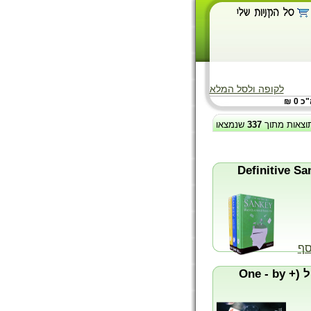
לקופה ולסל המלא
 0 ₪
וצאות מתוך
337
שנמצאו
Definitive Sankey - by Ja
סף
אחד! - כחול (+ One - by