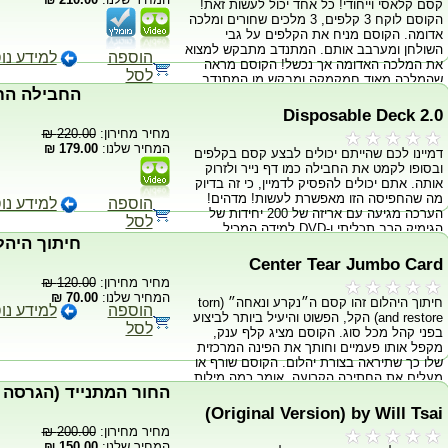
קסם קלאסי וייחודי! כל אחד יכול לעשות זאת!
ציבעו! כולל DVD בו תוכל ללמוד כיצד לעבוד
הקוסם לוקח 3 קלפים, 3 מלכים שחורים ומלכה
עם הגימיק ובונוס! לכווץ חפיסת קלפים.
אדומה. הקוסם מניח את הקלפים על גבי
השולחן ומערבב אותם. המתנדב מתבקש למצוא
הוספה
למידע נו
את המלכה האדומה אך נכשל! הקוסם מראה
לסל
שהמלכה מאוד חמקמקה ומבקש מן המתנדב
החבילה הח
להשים סכום כסף על השולחן, והפלא ופלא!
במקום המלכה שטר מופיע בין 2 המלכים
Disposable Deck 2.0
השחורים והמלכה נעלמת מתוך הארנק!
מחיר מחירון:
220.00 ₪
המחיר שלנו:
179.00 ₪
דמיינו לכם שהייתם יכולים לבצע קסם בקלפים
ובסופו לקמט את החבילה כמו דף נייר ולזרוק
אותה. אתם יכולים להפסיק לדמיין, כי זה בדיוק
מה שהחפיסה הזו מאפשרת לעשות! מדהים!
הוספה
למידע נו
הערכה מגיעה עם אריזה של 200 יחידות של
לסל
הגימיק הרב תכליתי ו-DVD למידה המכיל
חיתוך היהל
הופעות חיות והסברים. כולל הסבר לאפקט
המדהים שאפשר לבצע בשיתוף עם הקהל בשם
Center Tear Jumbo Card
״מלון 52״.
מחיר מחירון:
120.00 ₪
המחיר שלנו:
70.00 ₪
חיתוך היהלום זהו קסם ה״נקרע ונאחה״ (torn
הוספה
למידע נו
and restore) הקל, הפשוט והיעיל ביותר לביצוע
לסל
בפני קהל מכל סוג. הקוסם מציג קלף ענק,
מקפל אותו פעמיים וחותך את הפינה המרכזית
שלו כך שתיראה בצורת יהלום. הקוסם שורף או
מעלים את החתיכה הקרועה, אומר כמה מילות
קסם או מחווה בידיו והקלף נאחה מיד וחוזר
למצבו המקורי! זהו קסם מעולה לקוסמים
(Original Version) by Will Tsai
מקצועיים שכן אינו מצריך שימוש בדבק,
מחיר מחירון:
200.00 ₪
סרט-דבק, מספריים או כל דבר מסורבל - אלא
המחיר שלנו:
150.00 ₪