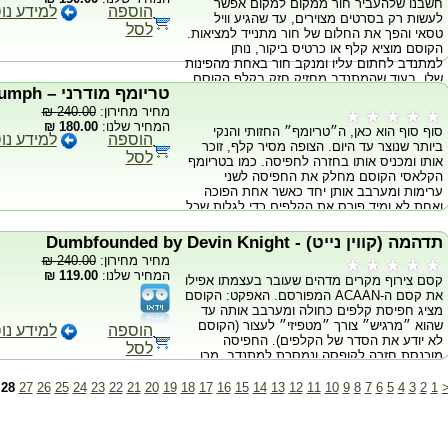
חשבנו שלהעביר חור ממקום למקום אפשר
רק בגימיק מדהים הקל לשימוש. הקסם מגיע
הוספה
למידע נו
לעשות רק בסרטים מצוירים, עד שהגיע וויל
עם עשרה קלפים מגומקים ענקיים מסוג מלכה.
לסל
טסאי והפך את החלום של חור מתנייד למציאות.
הקוסם מוציא קלף או כרטיס ביקור, נותן
למתנדב לחתום עליו ומנקב חור באחת מהפינות
שלו. בעוד שהמתנדב מחזיק חזק בקלף הקוסם
טריומף מודרני – Modern Triumph
עושה את הלא יאומן ומעביר את החור שניקב
דרך החתימה, מפינה אחת לפינה השנייה!
מחיר מחירון:
240.00 ₪
והמתנדב אף יכול לקבל בסוף את הקלף
המחיר שלנו:
180.00 ₪
סוף סוף הוא כאן, ה״טריומף״ החזותי והנקי
המחורר כמתנה! הערכה מגיעה עם גימיק
הוספה
למידע נו
ביותר שנוצר עד היום. הצופה מסיר קלף, זוכר
מיוחד.
לסל
אותו ומכניס אותו בחזרה לחפיסה. כמו בטריומף
הקלאסי הקוסם מחלק את החפיסה לשני
ערימות ומערבב אותן יחד כאשר אחת הפוכה
ואחת לא ומיד פורס את הקלפים כדי לגלות שכל
אחד מהקלפים התארגן מחדש מעצמו פרט
לקלף אחד שנשאר עם פניו כלפי מטה - הקלף
תדהמה (קווין נייט) - Dumbfounded by Devin Knight
הנבחר! ״אחת מהגרסות הנקיות של אחת
מחיר מחירון:
240.00 ₪
העלילות האהובות של אחד מהקוסמים
המחיר שלנו:
119.00 ₪
קסם צירוף מקרים מדהים שעובר בעצמתו אפילו
המוכשרים. מעולה.״ וודי ארגון. ״קסם
את קסם ה-ACAAN המפורסם. האפקט: הקוסם
ה׳טריומף׳ ההוגן ביותר שראיתי! ׳וואט יו סי איז
מציג חפיסת קלפים כחולה ומערבב אותה עד
וואט יו גט׳. גרסה מודרנית לקסם קלאסי.״ -
שהוא ״מרגיש״ צורך ״מטפיזי״ לעצור (הקוסם
פטריק קון (יוצר ויועץ מקצועי של דיוויד
הוספה
למידע נו
לא יודע את הסדר של הקלפים). החפיסה
קופרפילד). אז מה מבדיל את גרסת הטריומף
לסל
מוכנסת חזרה לקופסה ונמסרת למתנדב. מכן
הזאת מגרסאות אחרות? • תחילה, היא אינה
והלך, הקוסם לא נוגע לעולם בחפיסה הכחולה.
דורשת כל שימוש בתחבולות קלפים • כמו כן,
הקוסם מציג כעת חפיסה אדומה ומערבב אותה.
בשונה מחפיסות אחרות, חפיסה זו מאפשרת
28
27
26
25
24
23
22
21
20
19
18
17
16
15
14
13
12
11
10
9
8
7
6
5
4
3
2
1
לאחר מכן, הוא מבקש ממתנדב שני לבחור קלף
להראות שהקלפים הסתדרו מיד לאחר הערבוב •
באופן חופשי מן החפיסה האדומה. המתנדב יכול
אין צורך להשתמש בהסחת דעת או להפוך את
לשנות את דעתו, שכן לא נעשה כאן שום שימוש
החפיסה • ושלא כמו בחפיסות אחרות, עם
ב״כפייה״. לאחר מכן, מתקבל מספר במקרה
חפיסה זו ניתן להציג שהקלפים הסתדרו משני