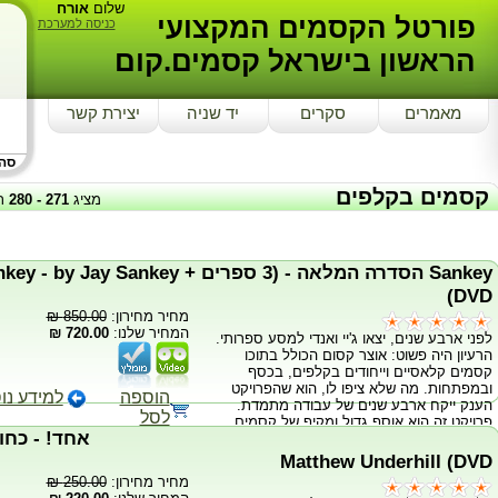
שלום
אורח
פורטל הקסמים המקצועי
כניסה למערכת
הראשון בישראל קסמים.קום
מאמרים
סקרים
יד שניה
יצירת קשר
סה"כ
קסמים בקלפים
מציג
271
-
280
ת
Sankey הסדרה המלאה - (3 ספרים + y Sankey
(DVD
מחיר מחירון:
850.00 ₪
המחיר שלנו:
720.00 ₪
לפני ארבע שנים, יצאו ג'יי ואנדי למסע ספרותי.
הרעיון היה פשוט: אוצר קסום הכולל בתוכו
קסמים קלאסיים וייחודים בקלפים, בכסף
ובמפתחות. מה שלא ציפו לו, הוא שהפרויקט
הוספה
למידע נו
הענק ייקח ארבע שנים של עבודה מתמדת.
לסל
פרויקט זה הוא אוסף גדול ומקיף של קסמים
שפורסם אי פעם בפעם אחת. אתה אוהב
טריקים עם שטרות? ישנם מעל שלושים קסמים
Matthew Underhill (DVD
עם שטרות! מנטליזם? פרק שלם מוקדש לנושא!
מחיר מחירון:
250.00 ₪
מה לגבי קסמי קלפים? מעל שבעים קסמים