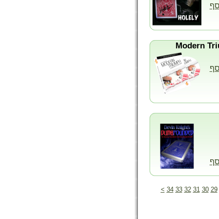
סף
סף
סף
>
34
33
32
31
30
29