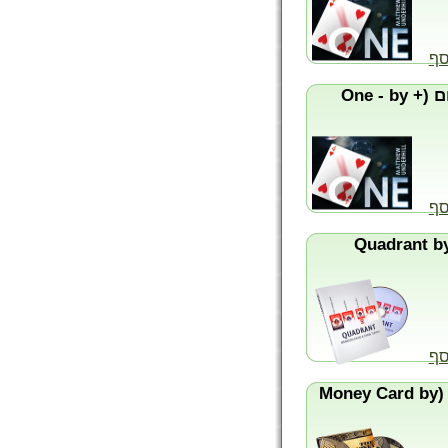
סף
אחד! - אדום (+ One - by
סף
החלפה (Quadrant by
סף
קלף הכסף (Money Card by