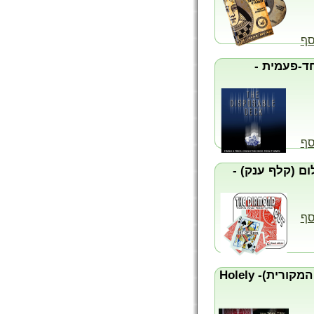
סף
ד-פעמית -
סף
ום (קלף ענק) -
סף
החור המתנייד (הגרסה המקורית)- Holely