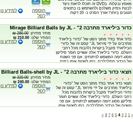
מאמץ ובקלות. בDVD זה תוכלו לראות כיצד
לבנות גימיק משלכם ולהשתמש בו בתנאים
הוספה
למידע נו
הטובים ביותר! אורך הסרט כ- 20 דקות.
לסל
כדור ביליארד מתרבה 2" - Mirage Billiard Balls by JL
מחיר מחירון:
280.00 ₪
המחיר שלנו:
210.00 ₪
כדור אחד בודד מתוך הסט של "כדורי ביליארד
הוספה
למידע נו
מתרבים על ידי מיראז' JL" קסם זה של כדורי
לסל
הביליארד מקבל ביקורות נלהבות מכל רחבי
העולם. כדורי ביליארד אלה עשויים חומר סיליקון
מסוג דומה המשמש לניתוחים. אם פני השטח
של הכדור מתלכלכים, ניתן לשטוף אותו במים.
והוא נקי כמו חדש! *הוראות לא כלולות
חצאי כדור ביליארד מתרבה 2" - Mirage Billiard Balls-shell by JL
מחיר מחירון:
320.00 ₪
המחיר שלנו:
240.00 ₪
חצאי כדור אחד בודד מתוך הסט של "כדורי
הוספה
למידע נו
ביליארד מתרבים על ידי מיראז' JL" קסם זה של
לסל
כדורי הביליארד מקבל ביקורות נלהבות מכל
רחבי העולם. כדורי ביליארד אלה עשויים חומר
סיליקון מסוג דומה המשמש לניתוחים. אם פני
השטח של הכדור מתלכלכים, ניתן לשטוף אותו
במים. והוא נקי כמו חדש! *הוראות לא כלולות
>
8
7
6
5
4
3
2
1