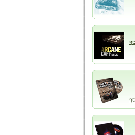
סף
סף