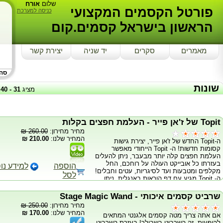
שלום
אורח
פורטל הקסמים המקצועי
כניסה למערכת
הראשון בישראל קסמים.קום
מאמרים
סקרים
יד שניה
יצירת קשר
סה"כ
שונות
מציג
31
-
40
Topit של ז'אן פייר - העלמת חפצים בקלות
מחיר מחירון:
260.00 ₪
המחיר שלנו:
210.00 ₪
ה-Topit החדש של ז'אן פייר, יצירת גישות
קסומות חדשות! ה- Topit הייחודי מאפשר
העלמת חפצים קלה יותר מבעבר, ניתן להעלים
בעזרתו כל אובייקט העולה על רוחכם, החל
הוספה
למידע נו
מקלפים ומטבעות ועד לסיגריות, עטים וחבלים!
לסל
ה- Topit מגיע עם דף הוראות באנגלית, ניתן
לרכוש סרט הדגמה באורך מלא של ז'אן פייר
ישירות באתר. * קל ונוח מתמיד * ניתן להעלים
שרביט קסמים איכותי - Stage Magic Wand
כמעט כל דבר!
מחיר מחירון:
250.00 ₪
המחיר שלנו:
170.00 ₪
אם אתה צריך מטה קסמים אלגנטי המתאים
להופעות, זה השרביט בשבילך! בעזרת השרביט