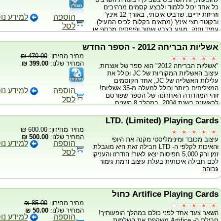
כל אחד יכול ללמוד ולבצע קסמים מרהיבים
וזריזות ידיים. שרביט איכותי, באורך 12 אינץ'
הוספה
למידע נו
ובקוטר חצי אינץ' (מתאים בקלות לכיס המעיל).
לסל
עמיד וחזק, מגיע בצבע שחור ופיפסים מכסף או
שחור ופיפסים מזהב. כל קוסם מתחיל ומתקדם
חייב שרביט איכותי זה!
אשליות הבריחה 2012 - הספר החדש
מחיר מחירון:
470.00 ₪
המחיר שלנו:
399.00 ₪
"אשליות הבריחה 2012" הוא ספר של אוצרות,
עיצוב האשליות המקוריות של JC וכולל את
עלילות האשלייה של JC, אחד הקוסמים
המצליחים ביותר וכולל למעלה מ-35 אשליות!
הוספה
למידע נו
זוהי המהדורה האחרונה של הספר שפורסם
לסל
לראשונה בשנת 2004. במהלך 8 השנים
האחרונות, הספר תוקן, עודכן, הורחב וכיום הוא
הגדול ביותר של JC הוא מכיל עד כה למעלה מ-
LTD. (Limited) Playing Cards
35 אשליות במה והיגיון גדולות. בין האשליות
מחיר מחירון:
600.00 ₪
הנמצאות בספר כלולות בז'אנרים רבים, החל
המחיר שלנו:
500.00 ₪
עיצוב מכובד ומינימליסטי מקנה את היופי
מחדירות דרך הגוף, העלמות, בריחות והופעות
הוספה
למידע נו
והאיכות לקלפי ה- LTD חבילה זאת היא מוגבלת
במה מרהיבות עין. כל האשליות נוצרו ע"י JC
לסל
זמן ורק 5,000 חפיסות יצאו לאור! הזדרזו והעניקו
וקוסמים מנוסים ונבנו לקהל גדול, האשליות
לכם חבילה איכותית בעלת עיצוב ורמת גימור
נבדקו בתערוכות מקצועיות במשך השנים מאז
גבוהה
1998. "אשליות הבריחה 2012" כולל 145
עמודים של הסברים מדוייקים על בניית
האשליות. בין היתר כלולות האשליות
המפורסמות הבאות: * מכונת הזמן * יצירת חיים
Artifice Playing Cards כחול
* יציאה מהמימד הרביעי * קריסטל סטריפטיז *
מחיר מחירון:
85.00 ₪
העידן החדש * מרוץ הסוסים * טיסה מודרנית
המחיר שלנו:
50.00 ₪
השאר צעד אחד לפני כולם במהלך הופעותיך!
ועוד..
הוספה
למידע נו
חבילת ה- Artifice משקפת את השלמות