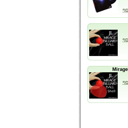
סף
סף
סף