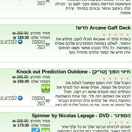
לסל
והמיומנות הנדרשת באופן עקבי לשם כך. חבילה
קלה בעיצוב וגימור גבוהים במיוחד. יצירת
אמנות.
Arcane Gaff Deck חדש!
מחיר מחירון:
250.00 ₪
המחיר שלנו:
189.00 ₪
בעזרת קלפי ה- Arcane תוכלו לעצב מחדש את
הוספה
למידע נו
החומר, לשלוט במוחות המתנדבים שלכם ואפילו
לסל
במציאות. כל כללי הטבע אפשר פשוט למחוק!
עידן חדש של קסמי קלפים מתחיל כאן!
חיזוי הפוך (טריק) - Knock out Prediction Outdone
מחיר מחירון:
285.00 ₪
המחיר שלנו:
240.00 ₪
הקהל שלך יהיה המום כשתוכל לגלות את
הכרטיס של הצופה, אפילו שהוא יכול לטרוף את
הקלפים כמה פעמים שהוא רק רוצה, תוכל
לבצע את האפקט הזה מיד, זוהי אחת ההשפעות
הוספה
למידע נו
החזקות ביותר של קלפים וגילו הכרטיס הנבחר
לסל
של הצופה אי פעם. את זה הקהל שלכם לא ראה
מזה זמן רב! מגיע עם 2 חפיסות קלפים, כולל
DVD ללימוד כל הווריאציות.
הספינר - Spinner by Nicolas Lepage - DVD
מחיר מחירון:
200.00 ₪
המחיר שלנו:
179.00 ₪
תגרום לכרטיס הביקור שלך או כל קלף אחר
לרחף באוויר, ולהסתובב כמו סביבון! במינימום