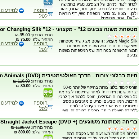
לכדור לנגד עיניהם של הצופים. מגיע בחמישה
צבעים ייחודיים לבחירה! ירוק, ורוד, אדום, צהוב
הוספה
למידע נו
ולבן. - מגיע עם כדור, מטפחת משי, דף הוראות
לסל
ו-DVD. קסם אוטומטי!
מטפחת משנה צבעים 12" - מקצועי - 12" Double Color Changing Silk
מחיר מחירון:
95.00 ₪
המחיר שלנו:
75.00 ₪
Magic Silk מקצועי: הקוסם מציג שתי מטפחות
הוספה
למידע נו
משי קשורות יחדיו. הוא מעביר את מטפחת
לסל
המשי הראשונה במהירות ושני המטפחות משנות
צבעים!
חיות בבלוני צורות - הדרך האולטימטיבית (Ultimate Balloon Animals (DVD
מחיר מחירון:
110.00 ₪
המחיר שלנו:
80.00 ₪
קורס לימוד בלוני צורות בהיקף של יותר מ-50
יצירות שונות וייחודיות! לאחר שתילמדו ליצור את
כל בעלי החיים הגדולים, תוכלו ללמוד איך להכין
חרבות, המון כובעים ופריטים מגניבים נוספים
הוספה
למידע נו
ומיוחדים. צעד אחר צעד בקיפול הבלונים
לסל
ללמידה היעילה ביותר. כוללים בקורס זה: קוף,
פיל, ג'ירפה,אייל, קנגורו, פרפר, כלב, עכבר,
פודל, ארנב, סוס, חתול, צפרדע, דג, נחש, חרב
בריחה מכותונת משוגעים (+ Straight Jacket Escape (DVD
פיראטים, תנין, צב, כריש, ציפור שרביט לב,
מחיר מחירון:
1199.00 ₪
דלעת, זר פרחים, דובי עם לב, כובעים (9
המחיר שלנו:
800.00 ₪
בריחה מכותונת משוגעים נודע כקסם במה
כובעים שונים)ועוד.
ייחודי וענק הנוצל בעבר על ידי קוסמים במשך