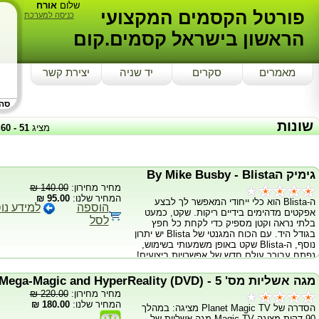
שלום
אורח
פורטל הקסמים המקצועי
כניסה למערכת
הראשון בישראל קסמים.קום
מאמרים
סקרים
יד שניה
יצירת קשר
סה"כ
שונות
מציג
51
-
60
גימיק הBy Mike Busby - Blista
מחיר מחירון:
140.00 ₪
המחיר שלנו:
95.00 ₪
ה-Blista הוא כלי ייחודי המאפשר לך לבצע
הוספה
למידע נו
אפקטים מדהימים בידיים ריקות. שקט, כמעט
לסל
בלתי נראה וקטן מספיק כדי לקחת כל חפץ
בגודל היד. עם הכוח המגנטי של Blista יש יתרון
נוסף, ה-Blista שקט באופן משמעותי בשימוש,
נפתח עבורך עולם חדש של אפשרויות ביצועים!
גימיק הBlista מכיל מגנט ניאודימיום חזק מאוד
עם כוח משיכה מדהים! 3 המ"מ של ציפוי הגומי
מגה אשליות מס' 5 - (Mega-Magic and HyperReality (DVD
מקנה חוזק ועמידות נגד חבטות ונפילות. מוצר
מחיר מחירון:
220.00 ₪
חובה לכל קוסם קלוז אפ, מתחיל, מתקדם או
המחיר שלנו:
180.00 ₪
הסדרה של Planet Magic TV מציגה: במהלך
חובבן. *כולל את גימיק הBlista בלבד! DVD
90 דקות מציגה Magic TV מגה אשליות של