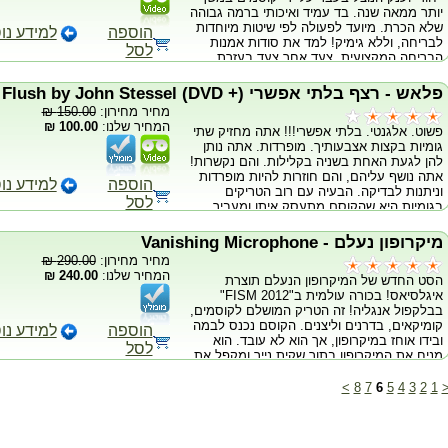
יותר ממאה שנה. בד עמיד ואיכותי ברמה גבוהה
שלא הכרת. מיועד לפעולה לפי שיטות מיוחדות
הוספה
למידע נו
לבריחה, וללא גימיק! למד את סודות אמנות
לסל
הבריחה המקצועית, צעד אחר צעד בעזרת
DVD. מידה אחת המתאימה לכולם! אזהרה:
המשתמש מקבל את כל הסיכונים והאחריות
פלאש - רצף בלתי אפשרי (+ Flush by John Stessel (DVD
כתוצאה משימוש במוצר זה.
מחיר מחירון:
150.00 ₪
המחיר שלנו:
100.00 ₪
פשוט. אלגנטי. בלתי אפשרי!!! אתה מחזיק שתי
גומיות בקצות אצבעותיך. מופרדות. אתה נותן
להן לגעת האחת בשניה בקלילות. והם נקשרות!
אתה נושף עליהם, והם חוזרות להיות מופרדות
הוספה
למידע נו
וניתנות לבדיקה. הבעיה עם רוב הטריקים
לסל
בגומיות היא שהקוסם מתעסק איתן ומעביר
אותם בידו מצד לצד מה שגורם לחשדות מצד
הקהל ולקסם להראות - רע. עם פלאש, אתה לא
מיקרופון נעלם - Vanishing Microphone
מתעסק איתן יותר. שתי הגומיות מוצגות,
מחיר מחירון:
290.00 ₪
מופרדות לחלוטין. ותוך שניה מתחברות כמאין
המחיר שלנו:
240.00 ₪
הסט החדש של המיקרופון הנעלם תוצרת
פלא! שיטה חדשה וייחודית לקשירת גומיות, קלה
איגלסיאס! בכורה עולמית ב"FISM 2012"
ללמידה ולשליטה! כולל DVD, בתוספת כל
בבלקפול אנגליה! זה הטריק המושלם לקוסמים,
האביזרים הדרושים לקסם!
קומיקאים, בדרנים וליצנים. הקוסם נכנס לבמה
הוספה
למידע נו
ובידו אוחז במיקרופון, אך הוא לא עובד. הוא
לסל
מניח את המיקרופון בתוך שקית נייר ומקפל את
השקית לכדור קטן! המיקרופון נעלם לחלוטין!
והקוסם זורק את השקית! - הצג את המיקרופון
>
8
7
6
5
4
3
2
1
בידך, כסה אותו במטפחת ותגרום לו להיעלם
בדרך ויזואלית ביותר! - גרום למיקרופון לשנות
צבע ואפילו להפוך למטפחת! ערכה מלאה
הכוללת את כל האביזרים הדרושים לביצוע