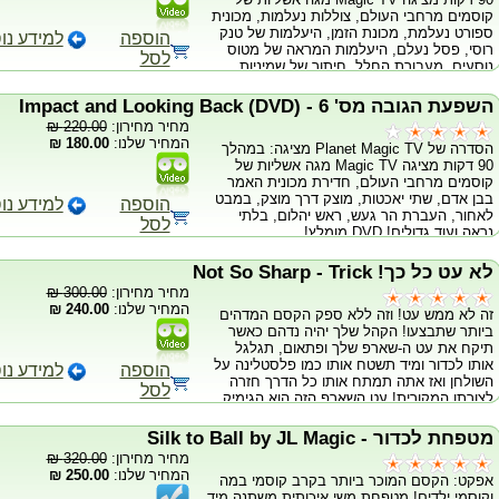
משולב גימיק נמכר בנפרד. יש לבחור ב-סוג
קוסמים מרחבי העולם, צוללות נעלמות, מכונית
ספורט נעלמת, מכונת הזמן, היעלמות של טנק
הוספה
למידע נו
רוסי, פסל נעלם, היעלמות המראה של מטוס
לסל
נוסעים, מעבורת החלל, חיתוך של שמיניות
אוויר, כדור רובוטי ועוד גדולים! DVD מומלץ!
השפעת הגובה מס' 6 - (Impact and Looking Back (DVD
מחיר מחירון:
220.00 ₪
המחיר שלנו:
180.00 ₪
הסדרה של Planet Magic TV מציגה: במהלך
90 דקות מציגה Magic TV מגה אשליות של
קוסמים מרחבי העולם, חדירת מכונית האמר
בבן אדם, שתי יאכטות, מוצק דרך מוצק, במבט
הוספה
למידע נו
לאחור, העברת הר געש, ראש יהלום, בלתי
לסל
נראה ועוד גדולים! DVD מומלץ!
לא עט כל כך! Not So Sharp - Trick
מחיר מחירון:
300.00 ₪
המחיר שלנו:
240.00 ₪
זה לא ממש עט! וזה ללא ספק הקסם המדהים
ביותר שתבצעו! הקהל שלך יהיה נדהם כאשר
תיקח את עט ה-שארפ שלך ופתאום, תגלגל
אותו לכדור ומיד תשטח אותו כמו פלסטלינה על
הוספה
למידע נו
השולחן ואז אתה תמתח אותו כל הדרך חזרה
לסל
לצורתו המקורית! עט השארפ הזה הוא הגימיק
האידאלי לחתום על כרטיס הביקור שלך! מכיל
שני גימיקים ו-DVD המסביר כיצד לבצע את
מטפחת לכדור - Silk to Ball by JL Magic
האפקט. *שימו לב - עט רגיל אינו כלול
מחיר מחירון:
320.00 ₪
המחיר שלנו:
250.00 ₪
אפקט: הקסם המוכר ביותר בקרב קוסמי במה
וקוסמי ילדים! מטפחת משי איכותית משתנה מיד