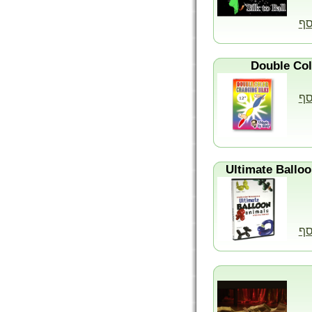
סף
סף
סף