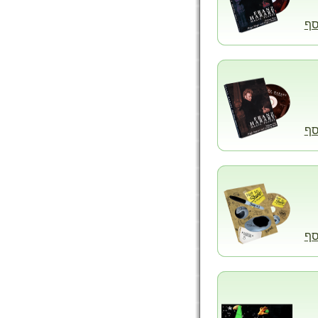
סף
סף
סף